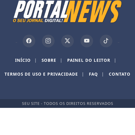
INÍCIO
|
SOBRE
|
PAINEL DO LEITOR
|
Termos de Uso e Privacidade
TERMOS DE USO E PRIVACIDADE
|
FAQ
|
CONTATO
Esse site utiliza cookies para melhorar sua
experiência de navegação. Ao continuar o acesso,
entendemos que você concorda com nossos Termos
de Uso e Privacidade.
SEU SITE - TODOS OS DIREITOS RESERVADOS
PARA MAIS INFORMAÇÕES,
ACESSE NOSSOS TERMOS
CLICANDO AQUI
PROSSEGUIR