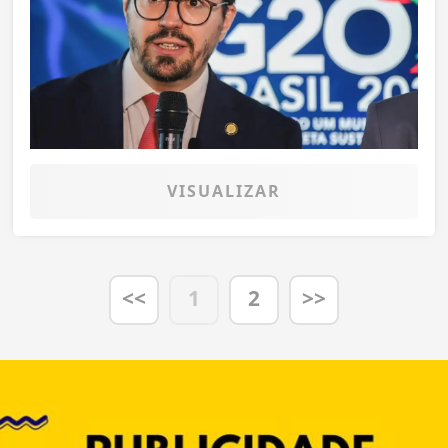
VISUALIZAR
<<
1
2
>>