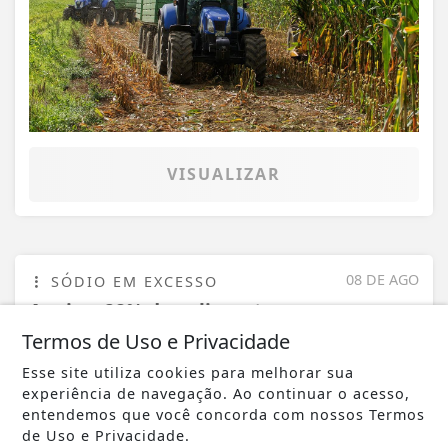
VISUALIZAR
08 DE AGO
SÓDIO EM EXCESSO
Anvisa: 28% dos alimentos
industrializados têm sódio em excesso
Termos de Uso e Privacidade
Esse site utiliza cookies para melhorar sua
experiência de navegação. Ao continuar o acesso,
entendemos que você concorda com nossos Termos
de Uso e Privacidade.