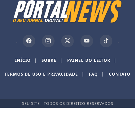
INÍCIO
|
SOBRE
|
PAINEL DO LEITOR
|
Termos de Uso e Privacidade
TERMOS DE USO E PRIVACIDADE
|
FAQ
|
CONTATO
Esse site utiliza cookies para melhorar sua
experiência de navegação. Ao continuar o acesso,
entendemos que você concorda com nossos Termos
de Uso e Privacidade.
SEU SITE - TODOS OS DIREITOS RESERVADOS
PARA MAIS INFORMAÇÕES,
ACESSE NOSSOS TERMOS
CLICANDO AQUI
PROSSEGUIR