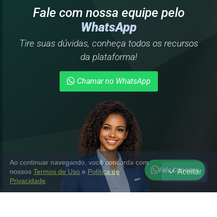
Fale com nossa equipe pelo
WhatsApp
Tire suas dúvidas, conheça todos os recursos
da plataforma!
Chamar no WhatsApp
Ao continuar navegando, você concorda com
Fale Conosco
Aceitar
nossos
Termos de Uso
e
Política de
Privacidade
.